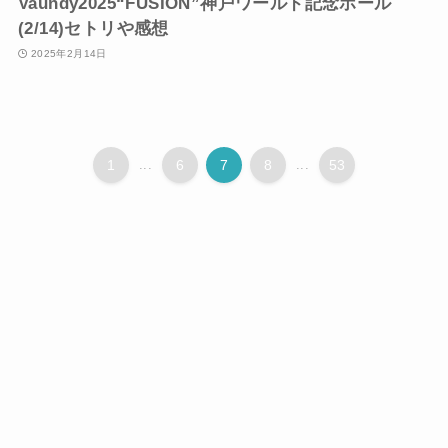
Vaundy2025“FUSION”神戸ワールド記念ホール
(2/14)セトリや感想
2025年2月14日
1
...
6
7
8
...
53