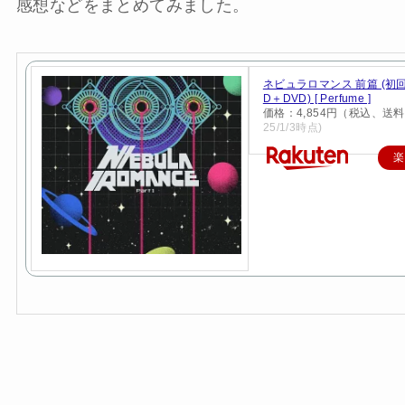
感想などをまとめてみました。
ネビュラロマンス 前篇 (初
D＋DVD) [ Perfume ]
価格：4,854円（税込、送料
25/1/3時点)
楽