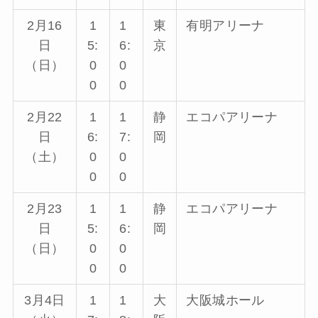
2月16
1
1
東
有明アリーナ
日
5:
6:
京
（日）
0
0
0
0
2月22
1
1
静
エコパアリーナ
日
6:
7:
岡
（土）
0
0
0
0
2月23
1
1
静
エコパアリーナ
日
5:
6:
岡
（日）
0
0
0
0
3月4日
1
1
大
大阪城ホール