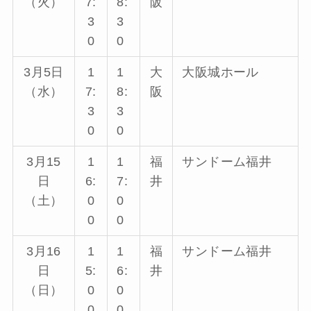
（火）
7:
8:
阪
3
3
0
0
3月5日
1
1
大
大阪城ホール
（水）
7:
8:
阪
3
3
0
0
3月15
1
1
福
サンドーム福井
日
6:
7:
井
（土）
0
0
0
0
3月16
1
1
福
サンドーム福井
日
5:
6:
井
（日）
0
0
0
0