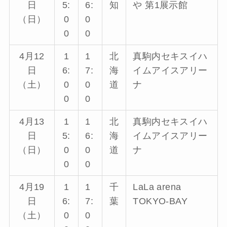
日
5:
6:
知
や 第1展示館
（日）
0
0
0
0
4月12
1
1
北
真駒内セキスイハ
日
6:
7:
海
イムアイスアリー
（土）
0
0
道
ナ
0
0
4月13
1
1
北
真駒内セキスイハ
日
5:
6:
海
イムアイスアリー
（日）
0
0
道
ナ
0
0
4月19
1
1
千
LaLa arena
日
6:
7:
葉
TOKYO-BAY
（土）
0
0