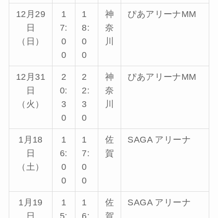
12月29
1
1
神
ぴあアリーナMM
日
7:
8:
奈
（日）
0
0
川
0
0
12月31
2
2
神
ぴあアリーナMM
日
0:
2:
奈
（火）
3
3
川
0
0
1月18
1
1
佐
SAGA アリーナ
日
6:
7:
賀
（土）
0
0
0
0
1月19
1
1
佐
SAGA アリーナ
日
5:
6:
賀