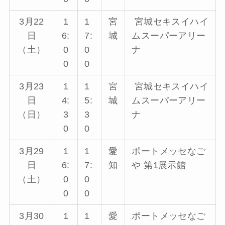
3月22
1
1
宮
宮城セキスイハイ
日
6:
7:
城
ムスーパーアリー
（土）
0
0
ナ
0
0
3月23
1
1
宮
宮城セキスイハイ
日
4:
5:
城
ムスーパーアリー
（日）
3
3
ナ
0
0
3月29
1
1
愛
ポートメッセなご
日
6:
7:
知
や 第1展示館
（土）
0
0
0
0
3月30
1
1
愛
ポートメッセなご