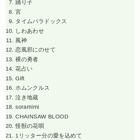
踊り子
宮
タイムパラドックス
しわあわせ
風神
恋風邪にのせて
裸の勇者
花占い
Gift
ホムンクルス
泣き地蔵
soramimi
CHAINSAW BLOOD
怪獣の花唄
1リッター分の愛を込めて