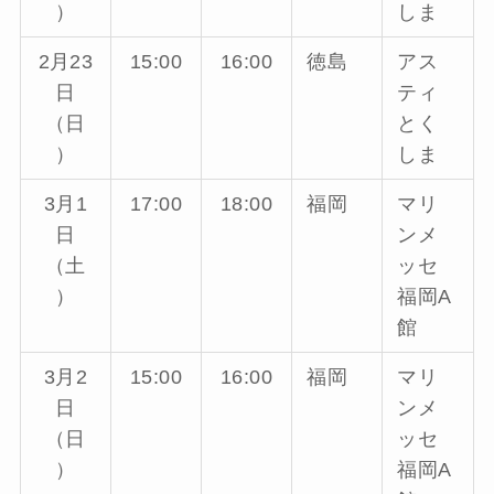
）
しま
2月23
15:00
16:00
徳島
アス
日
ティ
（日
とく
）
しま
3月1
17:00
18:00
福岡
マリ
日
ンメ
（土
ッセ
）
福岡A
館
3月2
15:00
16:00
福岡
マリ
日
ンメ
（日
ッセ
）
福岡A