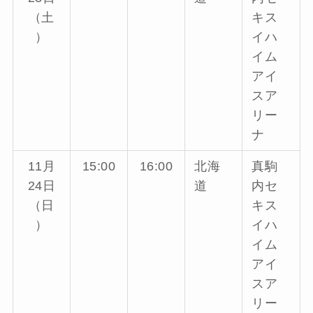
（土
キス
）
イハ
イム
アイ
スア
リー
ナ
11月
15:00
16:00
北海
真駒
24日
道
内セ
（日
キス
）
イハ
イム
アイ
スア
リー