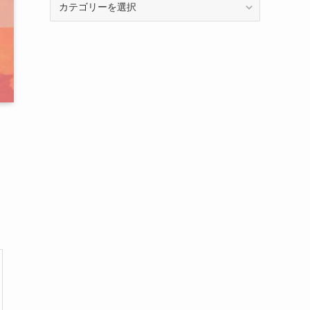
テ
ゴ
リ
ー