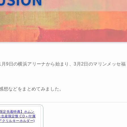
“FUSION”が11月9日の横浜アリーナから始まり、3月2日のマリンメッセ福
、感想などをまとめてみました。
限定先着特典】ホムン
(完全生産限定盤 CD＋付属
ルアクリルキーホルダー)