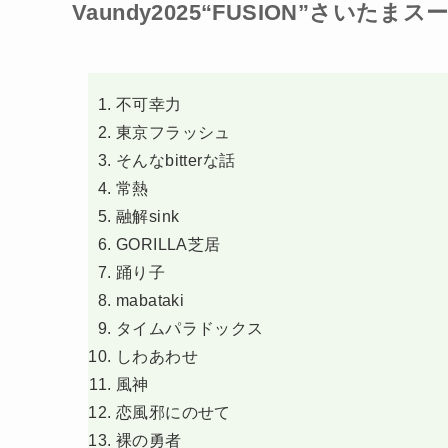
Vaundy2025“FUSION”さいたまス
不可幸力
東京フラッシュ
そんなbitterな話
常熱
融解sink
GORILLA芝居
踊り子
mabataki
タイムパラドックス
しわあわせ
風神
恋風邪にのせて
裸の勇者