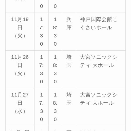
0
0
11月19
1
1
兵
神戸国際会館こ
日
7:
8:
庫
くさいホール
（火）
3
3
0
0
11月26
1
1
埼
大宮ソニックシ
日
7:
8:
玉
ティ 大ホール
（火）
3
3
0
0
11月27
1
1
埼
大宮ソニックシ
日
7:
8:
玉
ティ 大ホール
（水）
3
3
0
0