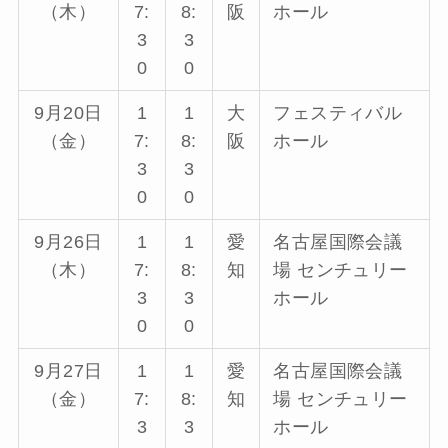
（木）
7:
8:
阪
ホール
3
3
0
0
9月20日
1
1
大
フェスティバル
（金）
7:
8:
阪
ホール
3
3
0
0
9月26日
1
1
愛
名古屋国際会議
（木）
7:
8:
知
場 センチュリー
3
3
ホール
0
0
9月27日
1
1
愛
名古屋国際会議
（金）
7:
8:
知
場 センチュリー
3
3
ホール