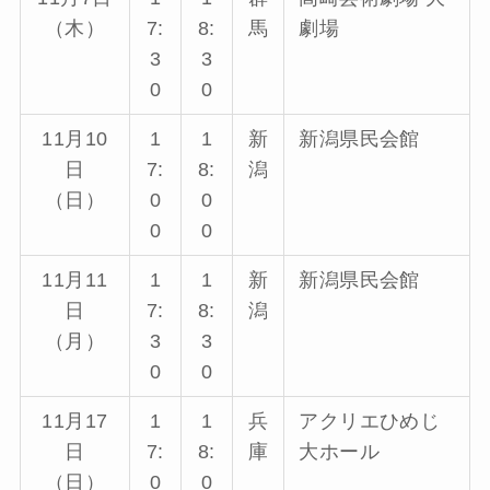
（木）
7:
8:
馬
劇場
3
3
0
0
11月10
1
1
新
新潟県民会館
日
7:
8:
潟
（日）
0
0
0
0
11月11
1
1
新
新潟県民会館
日
7:
8:
潟
（月）
3
3
0
0
11月17
1
1
兵
アクリエひめじ
日
7:
8:
庫
大ホール
（日）
0
0