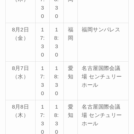
3
3
0
0
8月2日
1
1
福
福岡サンパレス
（金）
7:
8:
岡
3
3
0
0
8月7日
1
1
愛
名古屋国際会議
（水）
7:
8:
知
場 センチュリー
3
3
ホール
0
0
8月8日
1
1
愛
名古屋国際会議
（木）
7:
8:
知
場 センチュリー
3
3
ホール
0
0