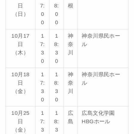
日
7:
8:
根
（日）
0
0
0
0
10月17
1
1
神
神奈川県民ホー
日
7:
8:
奈
ル
（木）
3
3
川
0
0
10月18
1
1
神
神奈川県民ホー
日
7:
8:
奈
ル
（金）
3
3
川
0
0
10月25
1
1
広
広島文化学園
日
7:
8:
島
HBGホール
（金）
3
3