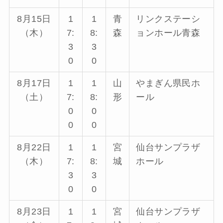
8月15日
1
1
青
リンクステーシ
（木）
7:
8:
森
ョンホール青森
3
3
0
0
8月17日
1
1
山
やまぎん県民ホ
（土）
7:
8:
形
ール
0
0
0
0
8月22日
1
1
宮
仙台サンプラザ
（木）
7:
8:
城
ホール
3
3
0
0
8月23日
1
1
宮
仙台サンプラザ