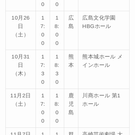
0
0
10月26
1
1
広
広島文化学園
日
7:
8:
島
HBGホール
（土）
0
0
0
0
10月31
1
1
熊
熊本城ホール メ
日
7:
8:
本
インホール
（木）
3
3
0
0
11月2日
1
1
鹿
川商ホール 第1
（土）
7:
8:
児
ホール
0
0
島
0
0
11月7日
1
1
群
高崎芸術劇場 大