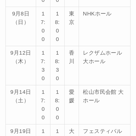
9月8日
1
1
東
NHKホール
（日）
7:
8:
京
0
0
0
0
9月12日
1
1
香
レクザムホール
（木）
7:
8:
川
大ホール
3
3
0
0
9月14日
1
1
愛
松山市民会館 大
（土）
7:
8:
媛
ホール
0
0
0
0
9月19日
1
1
大
フェスティバル