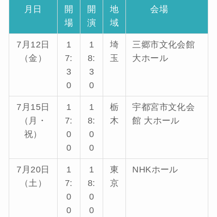
月日
開
開
地
会場
場
演
域
7月12日
1
1
埼
三郷市文化会館
（金）
7:
8:
玉
大ホール
3
3
0
0
7月15日
1
1
栃
宇都宮市文化会
（月・
7:
8:
木
館 大ホール
祝）
0
0
0
0
7月20日
1
1
東
NHKホール
（土）
7:
8:
京
0
0
0
0