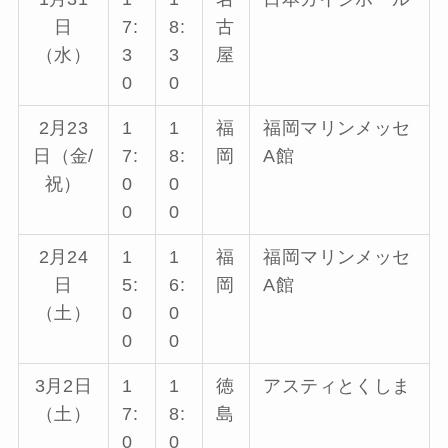
日
7:
8:
古
（水）
3
3
屋
0
0
2月23
1
1
福
福岡マリンメッセ
日（金/
7:
8:
岡
A館
祝）
0
0
0
0
2月24
1
1
福
福岡マリンメッセ
日
5:
6:
岡
A館
（土）
0
0
0
0
3月2日
1
1
徳
アスティとくしま
（土）
7:
8:
島
0
0