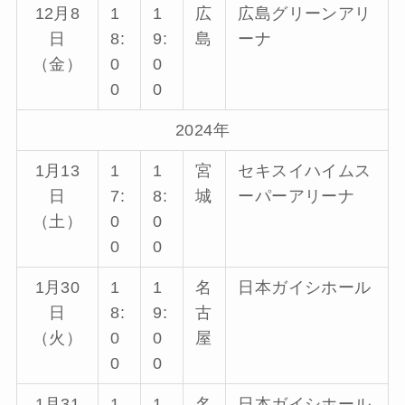
12月8
1
1
広
広島グリーンアリ
日
8:
9:
島
ーナ
（金）
0
0
0
0
2024年
1月13
1
1
宮
セキスイハイムス
日
7:
8:
城
ーパーアリーナ
（土）
0
0
0
0
1月30
1
1
名
日本ガイシホール
日
8:
9:
古
（火）
0
0
屋
0
0
1月31
1
1
名
日本ガイシホール