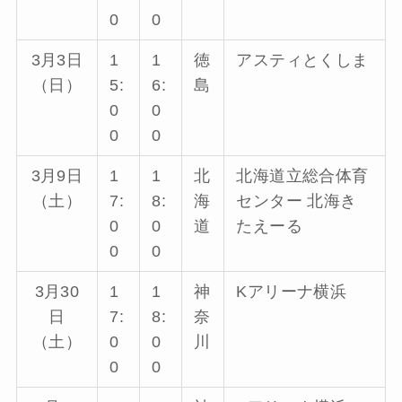
0
0
3月3日
1
1
徳
アスティとくしま
（日）
5:
6:
島
0
0
0
0
3月9日
1
1
北
北海道立総合体育
（土）
7:
8:
海
センター 北海き
0
0
道
たえーる
0
0
3月30
1
1
神
Kアリーナ横浜
日
7:
8:
奈
（土）
0
0
川
0
0