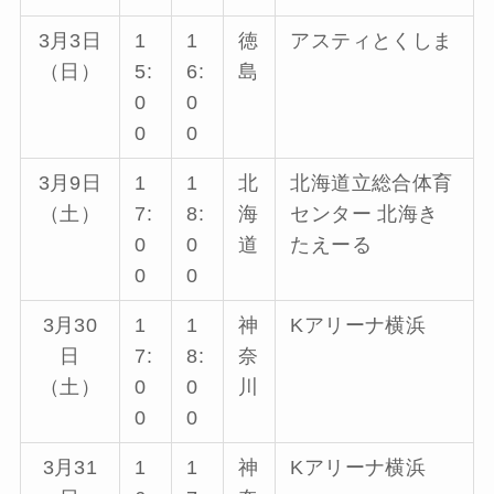
3月3日
1
1
徳
アスティとくしま
（日）
5:
6:
島
0
0
0
0
3月9日
1
1
北
北海道立総合体育
（土）
7:
8:
海
センター 北海き
0
0
道
たえーる
0
0
3月30
1
1
神
Kアリーナ横浜
日
7:
8:
奈
（土）
0
0
川
0
0
3月31
1
1
神
Kアリーナ横浜