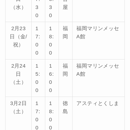
（水）
3
3
屋
0
0
2月23
1
1
福
福岡マリンメッセ
日（金/
7:
8:
岡
A館
祝）
0
0
0
0
2月24
1
1
福
福岡マリンメッセ
日
5:
6:
岡
A館
（土）
0
0
0
0
3月2日
1
1
徳
アスティとくしま
（土）
7:
8:
島
0
0
0
0