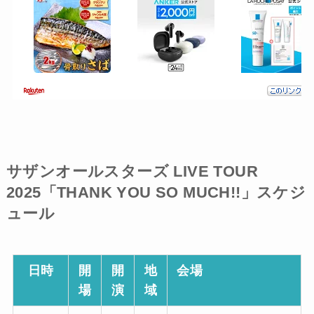
サザンオールスターズ LIVE TOUR
2025「THANK YOU SO MUCH!!」スケジ
ュール
日時
開
開
地
会場
場
演
域