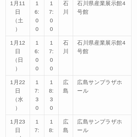
1月11
1
1
石
石川県産業展示館4
日
6:
7:
川
号館
（土
0
0
）
0
0
1月12
1
1
石
石川県産業展示館4
日
6:
7:
川
号館
（日
0
0
）
0
0
1月22
1
1
広
広島サンプラザホ
日
7:
8:
島
ール
（水
3
3
）
0
0
1月23
1
1
広
広島サンプラザホ
日
7:
8:
島
ール