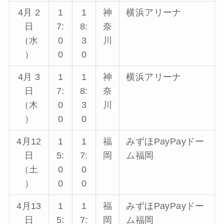
4月 2
1
1
神
横浜アリーナ
日
7:
8:
奈
（水
0
3
川
）
0
0
4月 3
1
1
神
横浜アリーナ
日
7:
8:
奈
（木
0
3
川
）
0
0
4月12
1
1
福
みずほPayPayドー
日
5:
7:
岡
ム福岡
（土
0
0
）
0
0
4月13
1
1
福
みずほPayPayドー
日
5:
7:
岡
ム福岡