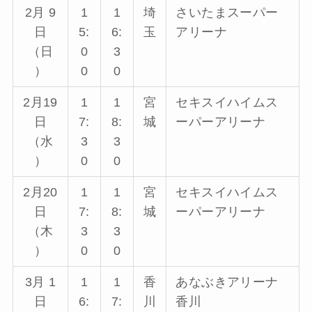
2月 9
1
1
埼
さいたまスーパー
日
5:
6:
玉
アリーナ
（日
0
3
）
0
0
2月19
1
1
宮
セキスイハイムス
日
7:
8:
城
ーパーアリーナ
（水
3
3
）
0
0
2月20
1
1
宮
セキスイハイムス
日
7:
8:
城
ーパーアリーナ
（木
3
3
）
0
0
3月 1
1
1
香
あなぶきアリーナ
日
6:
7:
川
香川