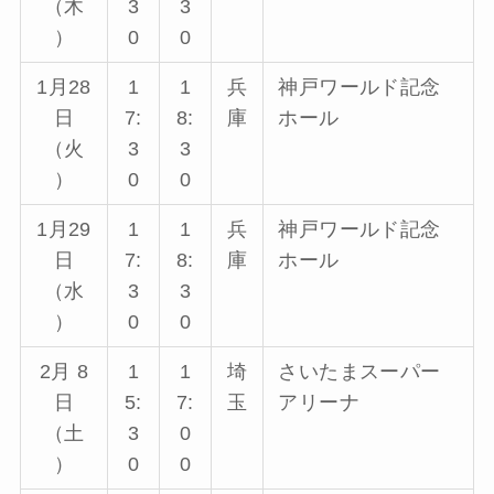
（木
3
3
）
0
0
1月28
1
1
兵
神戸ワールド記念
日
7:
8:
庫
ホール
（火
3
3
）
0
0
1月29
1
1
兵
神戸ワールド記念
日
7:
8:
庫
ホール
（水
3
3
）
0
0
2月 8
1
1
埼
さいたまスーパー
日
5:
7:
玉
アリーナ
（土
3
0
）
0
0