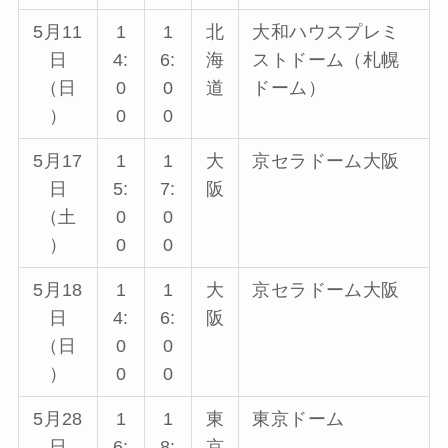
5月11
1
1
北
大和ハウスプレミ
日
4:
6:
海
ストドーム（札幌
（日
0
0
道
ドーム）
）
0
0
5月17
1
1
大
京セラドーム大阪
日
5:
7:
阪
（土
0
0
）
0
0
5月18
1
1
大
京セラドーム大阪
日
4:
6:
阪
（日
0
0
）
0
0
5月28
1
1
東
東京ドーム
日
6:
8:
京