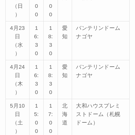
（日
0
0
）
0
0
4月23
1
1
愛
バンテリンドーム
日
6:
8:
知
ナゴヤ
（水
3
3
）
0
0
4月24
1
1
愛
バンテリンドーム
日
6:
8:
知
ナゴヤ
（木
3
3
）
0
0
5月10
1
1
北
大和ハウスプレミ
日
5:
7:
海
ストドーム（札幌
（土
0
0
道
ドーム）
）
0
0