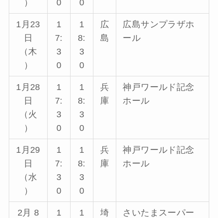
）
0
0
1月23
1
1
広
広島サンプラザホ
日
7:
8:
島
ール
（木
3
3
）
0
0
1月28
1
1
兵
神戸ワールド記念
日
7:
8:
庫
ホール
（火
3
3
）
0
0
1月29
1
1
兵
神戸ワールド記念
日
7:
8:
庫
ホール
（水
3
3
）
0
0
2月 8
1
1
埼
さいたまスーパー