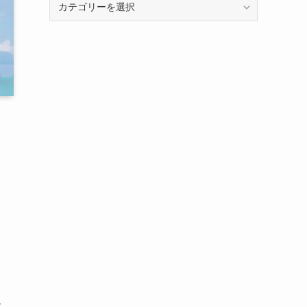
テ
ゴ
リ
ー
ビ