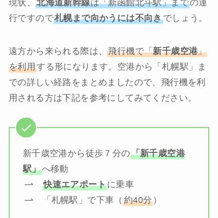
現状、
北海道新幹線
は「新函館北斗駅」まで
の運
行ですので
札幌まで向かうには不向き
でしょう。
遠方から来られる際は、
飛行機で「
新千歳空港
」
を利用
する形になります。空港から「札幌駅」ま
での詳しい経路をまとめましたので、飛行機を利
用される方は下記を参考にしてみてください。
新千歳空港から徒歩７分の
「新千歳空港
駅」
へ移動
快速エアポート
に乗車
「札幌駅」で下車（
約40分
）