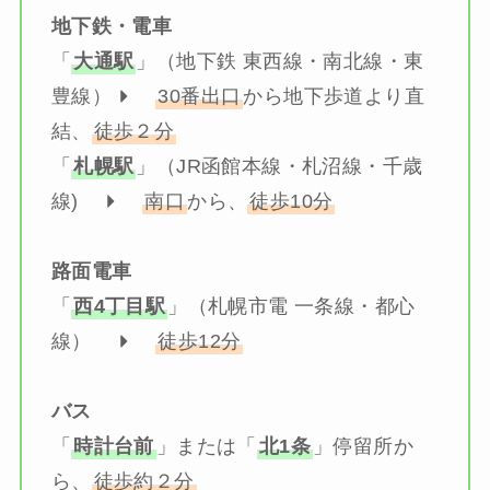
地下鉄・電車
「
大通駅
」（地下鉄 東西線・南北線・東
豊線）
30番出口
から地下歩道より直
結、
徒歩２分
「
札幌駅
」（JR函館本線・札沼線・千歳
線)
南口
から、
徒歩10分
路面電車
「
西4丁目駅
」（札幌市電 一条線・都心
線）
徒歩12分
バス
「
時計台前
」または「
北1条
」停留所か
ら、
徒歩約２分