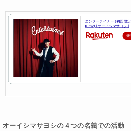
エンターテイナー (初回限定盤
u-ray) [ オーイシマサヨシ ]
楽
オーイシマサヨシの４つの名義での活動