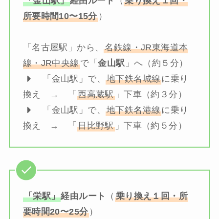
「金山駅」
経由ルート
（
乗り換え１回・
所要時間10〜15分
）
「名古屋駅」から、
名鉄線・JR東海道本
線・JR中央線
で「
金山駅
」へ（約５分）
「金山駅」で、
地下鉄名城線
に乗り
換え → 「
西高蔵駅
」下車（約３分）
「金山駅」で、
地下鉄名港線
に乗り
換え → 「
日比野駅
」下車（約５分）
「栄駅」
経由ルート
（
乗り換え１回・所
要時間20〜25分
）