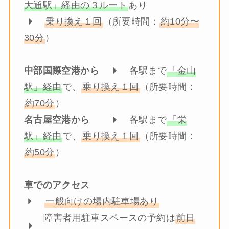
大通駅」経由の３ルート
あり
乗り換え１回
（所要時間：
約10分〜
30分
）
中部国際空港から
各駅まで
「金山
駅」経由
で、
乗り換え１回
（所要時間：
約70分
）
名古屋空港から
各駅まで
「栄
駅」経由
で、
乗り換え１回
（所要時間：
約50分
）
車でのアクセス
一般向けの場内駐車場あり
障害者用駐車スペースの予約は
前日