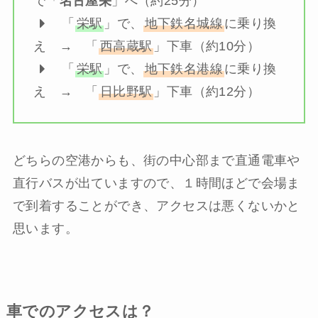
で「
名古屋栄
」へ（約25分）
「
栄駅
」で、
地下鉄名城線
に乗り換
え → 「
西高蔵駅
」下車（約10分）
「
栄駅
」で、
地下鉄名港線
に乗り換
え → 「
日比野駅
」下車（約12分）
どちらの空港からも、街の中心部まで直通電車や
直行バスが出ていますので、１時間ほどで会場ま
で到着することができ、アクセスは悪くないかと
思います。
車でのアクセスは？