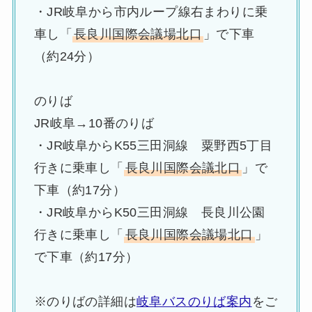
・JR岐阜から市内ループ線右まわりに乗
車し「
長良川国際会議場北口
」で下車
（約24分）
のりば
JR岐阜→10番のりば
・JR岐阜からK55三田洞線 粟野西5丁目
行きに乗車し「
長良川国際会議北口
」で
下車（約17分）
・JR岐阜からK50三田洞線 長良川公園
行きに乗車し「
長良川国際会議場北口
」
で下車（約17分）
※のりばの詳細は
岐阜バスのりば案内
をご