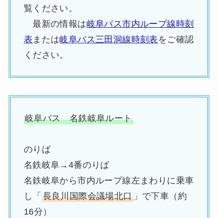
覧ください。
最新の情報は
岐阜バス市内ループ線時刻
表
または
岐阜バス三田洞線時刻表
をご確認
ください。
岐阜バス 名鉄岐阜ルート
のりば
名鉄岐阜→4番のりば
名鉄岐阜から市内ループ線左まわりに乗車
し「
長良川国際会議場北口
」で下車（約
16分）