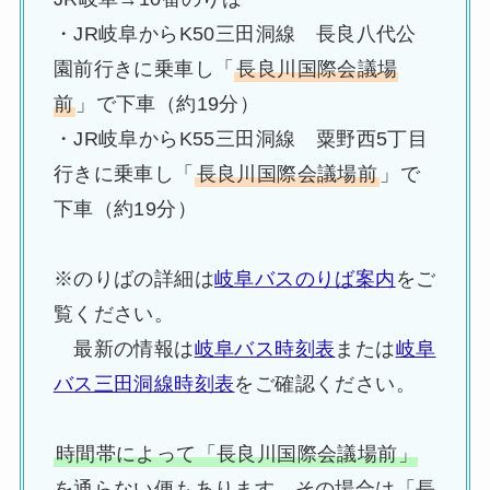
・JR岐阜からK50三田洞線 長良八代公
園前行きに乗車し「
長良川国際会議場
前
」で下車（約19分）
・JR岐阜からK55三田洞線 粟野西5丁目
行きに乗車し「
長良川国際会議場前
」で
下車（約19分）
※のりばの詳細は
岐阜バスのりば案内
をご
覧ください。
最新の情報は
岐阜バス時刻表
または
岐阜
バス三田洞線時刻表
をご確認ください。
時間帯によって「長良川国際会議場前」
を通らない便もあります。その場合は「長