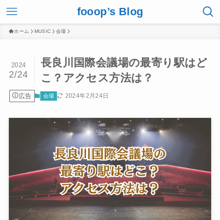
fooop’s Blog
ホーム
MUSIC
会場
長良川国際会議場の最寄り駅はど
2024
2/24
こ？アクセス方法は？
広告
2024年2月24日
会場