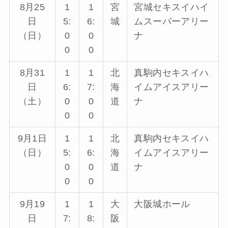
8月25
1
1
宮
宮城セキスイハイ
日
5:
6:
城
ムスーパーアリー
（日）
0
0
ナ
0
0
8月31
1
1
北
真駒内セキスイハ
日
6:
7:
海
イムアイスアリー
（土）
0
0
道
ナ
0
0
9月1日
1
1
北
真駒内セキスイハ
（日）
5:
6:
海
イムアイスアリー
0
0
道
ナ
0
0
9月19
1
1
大
大阪城ホール
日
7:
8:
阪