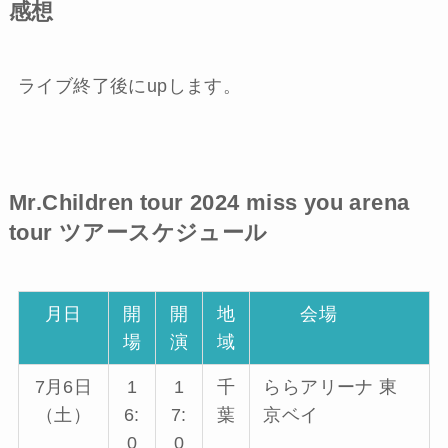
感想
ライブ終了後にupします。
Mr.Children tour 2024 miss you arena
tour
ツアースケジュール
月日
開
開
地
会場
場
演
域
7月6日
1
1
千
ららアリーナ 東
（土）
6:
7:
葉
京ベイ
0
0