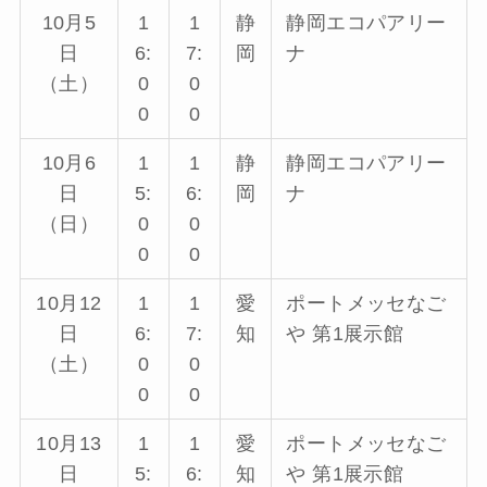
10月5
1
1
静
静岡エコパアリー
日
6:
7:
岡
ナ
（土）
0
0
0
0
10月6
1
1
静
静岡エコパアリー
日
5:
6:
岡
ナ
（日）
0
0
0
0
10月12
1
1
愛
ポートメッセなご
日
6:
7:
知
や 第1展示館
（土）
0
0
0
0
10月13
1
1
愛
ポートメッセなご
日
5:
6:
知
や 第1展示館