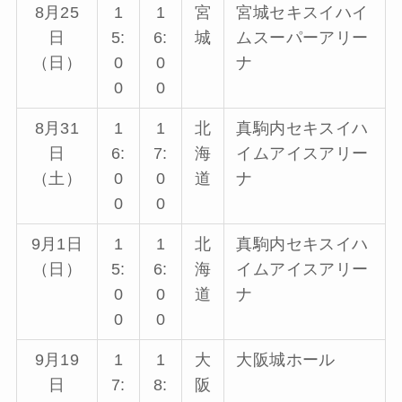
8月25
1
1
宮
宮城セキスイハイ
日
5:
6:
城
ムスーパーアリー
（日）
0
0
ナ
0
0
8月31
1
1
北
真駒内セキスイハ
日
6:
7:
海
イムアイスアリー
（土）
0
0
道
ナ
0
0
9月1日
1
1
北
真駒内セキスイハ
（日）
5:
6:
海
イムアイスアリー
0
0
道
ナ
0
0
9月19
1
1
大
大阪城ホール
日
7:
8:
阪