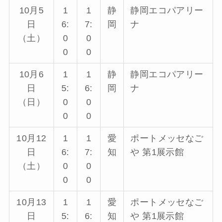
10月5
1
1
静
静岡エコパアリー
日
6:
7:
岡
ナ
（土）
0
0
0
0
10月6
1
1
静
静岡エコパアリー
日
5:
6:
岡
ナ
（日）
0
0
0
0
10月12
1
1
愛
ポートメッセなご
日
6:
7:
知
や 第1展示館
（土）
0
0
0
0
10月13
1
1
愛
ポートメッセなご
日
5:
6:
知
や 第1展示館