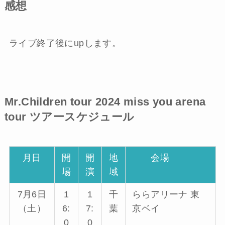
感想
ライブ終了後にupします。
Mr.Children tour 2024 miss you arena
tour
ツアースケジュール
月日
開
開
地
会場
場
演
域
7月6日
1
1
千
ららアリーナ 東
（土）
6:
7:
葉
京ベイ
0
0