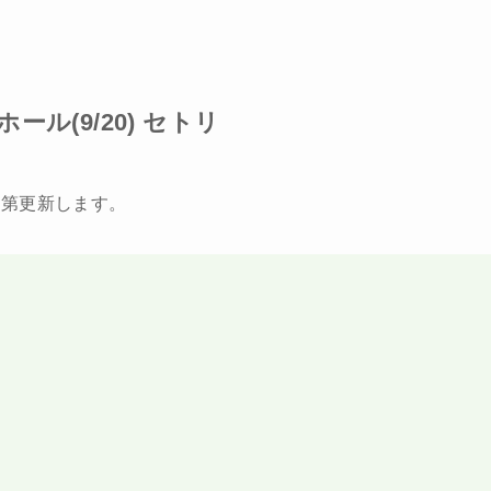
ル(9/20) セトリ
次第更新します。