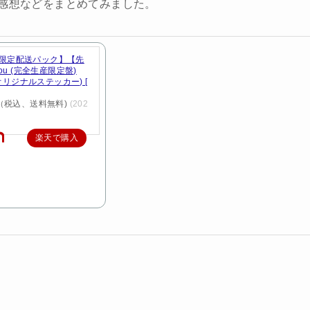
、感想などをまとめてみました。
限定配送パック】【先
you (完全生産限定盤)
u」オリジナルステッカー) [
円（税込、送料無料)
(202
楽天で購入