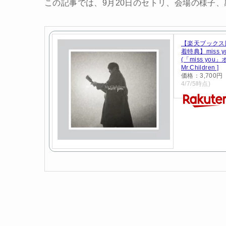
この記事では、9月20日のセトリ、会場の様子
【楽天ブックス
着特典】miss 
(「miss yo
Mr.Children ]
価格：3,700
4/7/5時点)