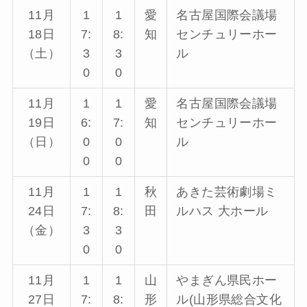
11月
1
1
愛
名古屋国際会議場
18日
7:
8:
知
センチュリーホー
（土）
3
3
ル
0
0
11月
1
1
愛
名古屋国際会議場
19日
6:
7:
知
センチュリーホー
（日）
0
0
ル
0
0
11月
1
1
秋
あきた芸術劇場ミ
24日
7:
8:
田
ルハス 大ホール
（金）
3
3
0
0
11月
1
1
山
やまぎん県民ホー
27日
7:
8:
形
ル(山形県総合文化