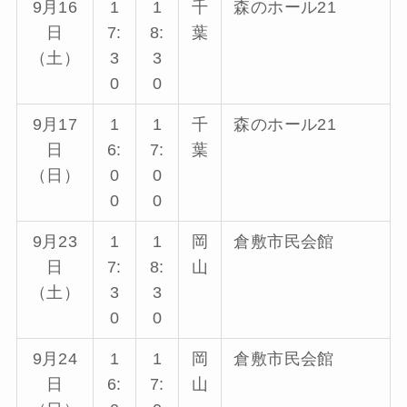
9月16
1
1
千
森のホール21
日
7:
8:
葉
（土）
3
3
0
0
9月17
1
1
千
森のホール21
日
6:
7:
葉
（日）
0
0
0
0
9月23
1
1
岡
倉敷市民会館
日
7:
8:
山
（土）
3
3
0
0
9月24
1
1
岡
倉敷市民会館
日
6:
7:
山