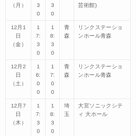
（月）
3
3
芸術館)
0
0
12月1
1
1
青
リンクステーショ
日
7:
8:
森
ンホール青森
（金）
3
3
0
0
12月2
1
1
青
リンクステーショ
日
6:
7:
森
ンホール青森
（土）
0
0
0
0
12月7
1
1
埼
大宮ソニックシテ
日
7:
8:
玉
ィ 大ホール
（木）
3
3
0
0