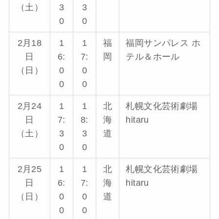
（土）
3
3
0
0
2月18
1
1
福
福岡サンパレス ホ
日
6:
7:
岡
テル＆ホール
（日）
0
0
0
0
2月24
1
1
北
札幌文化芸術劇場
日
7:
8:
海
hitaru
（土）
3
3
道
0
0
2月25
1
1
北
札幌文化芸術劇場
日
6:
7:
海
hitaru
（日）
0
0
道
0
0