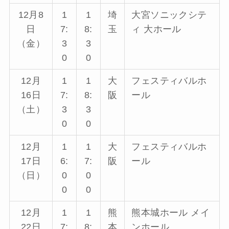
12月8
1
1
埼
大宮ソニックシテ
日
7:
8:
玉
ィ 大ホール
（金）
3
3
0
0
12月
1
1
大
フェスティバルホ
16日
7:
8:
阪
ール
（土）
3
3
0
0
12月
1
1
大
フェスティバルホ
17日
6:
7:
阪
ール
（日）
0
0
0
0
12月
1
1
熊
熊本城ホール メイ
22日
7:
8:
本
ンホール