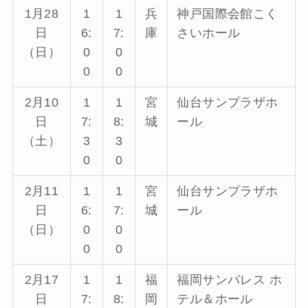
1月28
1
1
兵
神戸国際会館こく
日
6:
7:
庫
さいホール
（日）
0
0
0
0
2月10
1
1
宮
仙台サンプラザホ
日
7:
8:
城
ール
（土）
3
3
0
0
2月11
1
1
宮
仙台サンプラザホ
日
6:
7:
城
ール
（日）
0
0
0
0
2月17
1
1
福
福岡サンパレス ホ
日
7:
8:
岡
テル＆ホール