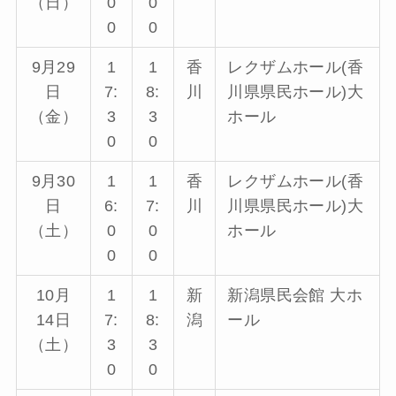
（日）
0
0
0
0
9月29
1
1
香
レクザムホール(香
日
7:
8:
川
川県県民ホール)大
（金）
3
3
ホール
0
0
9月30
1
1
香
レクザムホール(香
日
6:
7:
川
川県県民ホール)大
（土）
0
0
ホール
0
0
10月
1
1
新
新潟県民会館 大ホ
14日
7:
8:
潟
ール
（土）
3
3
0
0