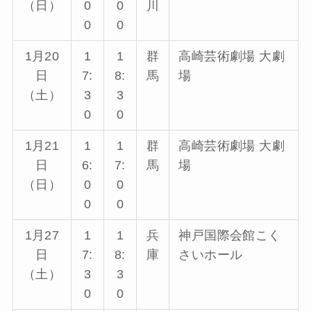
（日）
0
0
川
0
0
1月20
1
1
群
高崎芸術劇場 大劇
日
7:
8:
馬
場
（土）
3
3
0
0
1月21
1
1
群
高崎芸術劇場 大劇
日
6:
7:
馬
場
（日）
0
0
0
0
1月27
1
1
兵
神戸国際会館こく
日
7:
8:
庫
さいホール
（土）
3
3
0
0