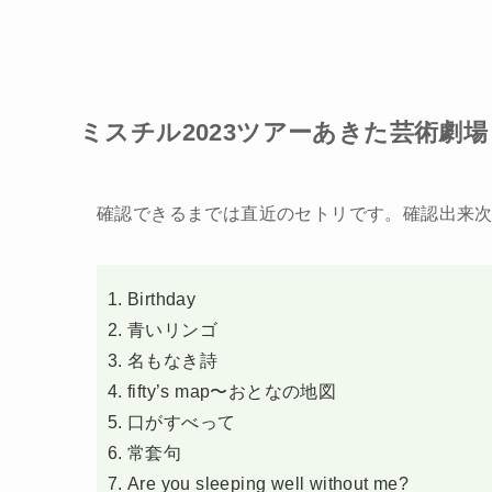
ミスチル2023ツアーあきた芸術劇場ミル
確認できるまでは直近のセトリです。確認出来
Birthday
青いリンゴ
名もなき詩
fifty’s map〜おとなの地図
口がすべって
常套句
Are you sleeping well without me?