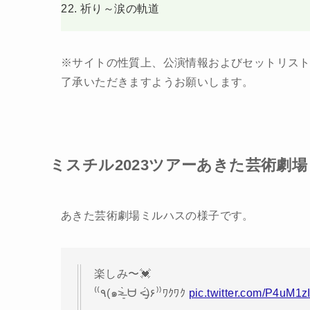
祈り～涙の軌道
※サイトの性質上、公演情報およびセットリス
了承いただきますようお願いします。
ミスチル2023ツアーあきた芸術劇場ミル
あきた芸術劇場ミルハスの様子です。
楽しみ〜💓
⁽⁽٩(๑˃̶͈̀ ᗨ ˂̶͈́)۶⁾⁾ﾜｸﾜｸ
pic.twitter.com/P4uM1z