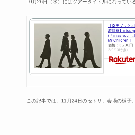
10月26日（水）にはツアータイトルになっている
【楽天ブックス
着特典】miss 
(「miss yo
Mr.Children ]
価格：3,700
3/9/13時点)
この記事では、11月24日のセトリ、会場の様