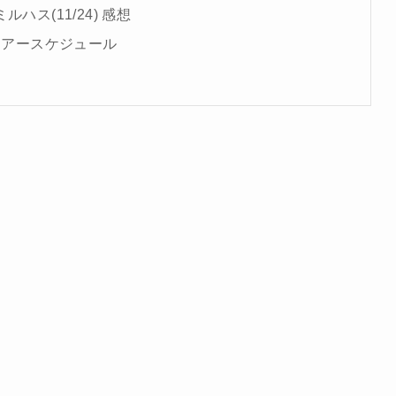
ハス(11/24) 感想
s you ツアースケジュール