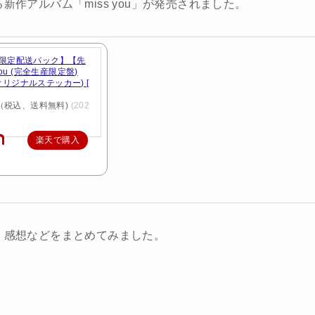
新作アルバム「miss you」が発売されました。
限定配送パック】【先
you (完全生産限定盤)
u」オリジナルステッカー) [
円（税込、送料無料)
(202
楽天で購入
子、感想などをまとめてみました。