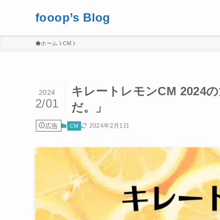
fooop’s Blog
ホーム
CM
キレートレモンCM 202
2024
2/01
だ。」
広告
2024年2月1日
CM