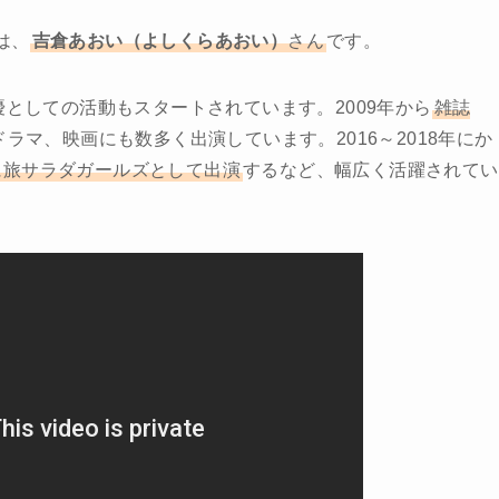
は、
吉倉あおい（よしくらあおい）
さん
です。
優としての活動もスタートされています。2009年から
雑誌
ラマ、映画にも数多く出演しています。2016～2018年にか
に旅サラダガールズとして出演
するなど、幅広く活躍されてい