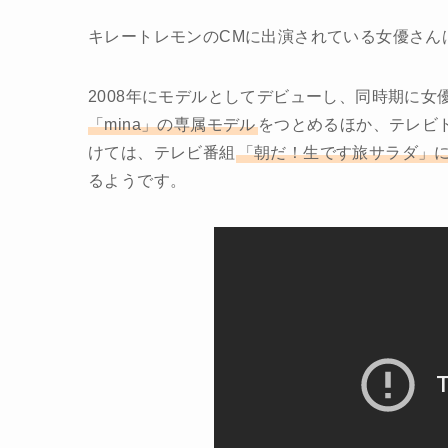
キレートレモンのCMに出演されている女優さん
2008年にモデルとしてデビューし、同時期に女
「mina」の専属モデル
をつとめるほか、テレビド
けては、テレビ番組
「朝だ！生です旅サラダ」
るようです。