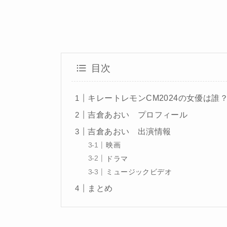
目次
キレートレモンCM2024の女優は誰
吉倉あおい プロフィール
吉倉あおい 出演情報
映画
ドラマ
ミュージックビデオ
まとめ