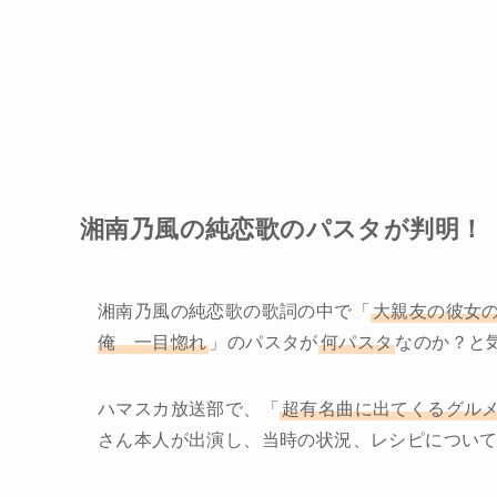
湘南乃風の純恋歌のパスタが判明！
湘南乃風の純恋歌の歌詞の中で「
大親友の彼女
俺 一目惚れ
」のパスタが
何パスタ
なのか？と
ハマスカ放送部で、「
超有名曲に出てくるグル
さん本人が出演し、当時の状況、レシピについ