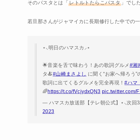
そのパスタとは「
レトルトたらこパスタ
」でし
若旦那さんがジャマイカに長期修行した中での
⋆⸜明日のハマスカ⸝⋆
🌟音楽を舌で味わう！あの歌詞グルメ
#湘
タ🍝
#山崎まさよし
に聞く“お家へ帰ろう”
歌詞に出てくるグルメを完全再現！
#ハマ
🌈
https://t.co/fVcjydxQN3
pic.twitter.co
— ハマスカ放送部【テレ朝公式】⋆⸜次回3/20月
2023