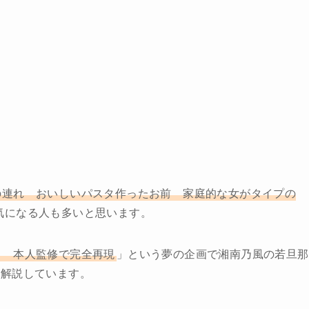
の連れ おいしいパスタ作ったお前 家庭的な女がタイプの
気になる人も多いと思います。
メ 本人監修で完全再現
」という夢の企画で湘南乃風の若旦那
て解説しています。