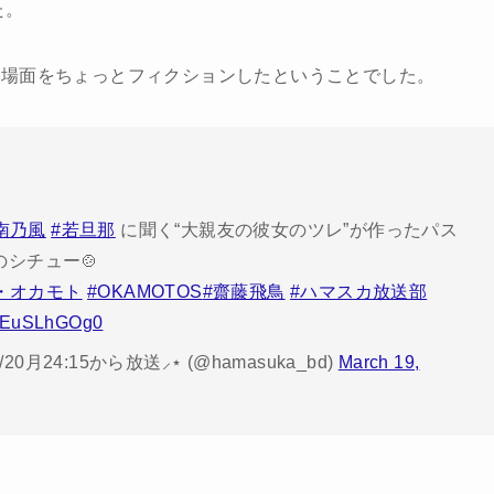
た。
一場面をちょっとフィクションしたということでした。
南乃風
#若旦那
に聞く“大親友の彼女のツレ”が作ったパス
のシチュー🍲
・オカモト
#OKAMOTOS
#齋藤飛鳥
#ハマスカ放送部
m/FEuSLhGOg0
24:15から放送⸝⋆ (@hamasuka_bd)
March 19,