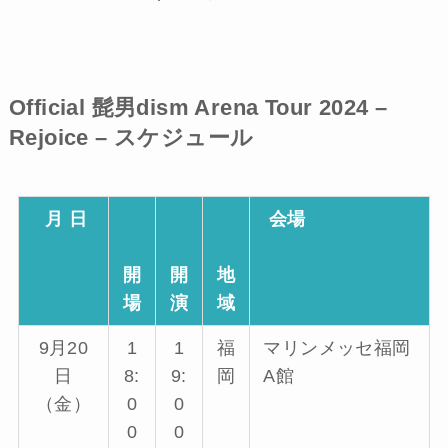
Official 髭男dism Arena Tour 2024 –
Rejoice – スケジュール
月 日
会場
開
開
地
場
演
域
9月20
1
1
福
マリンメッセ福岡
日
8:
9:
岡
A館
（金）
0
0
0
0