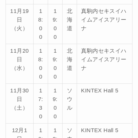
11月19
1
1
北
真駒内セキスイハ
日
8:
9:
海
イムアイスアリー
（火）
0
0
道
ナ
0
0
11月20
1
1
北
真駒内セキスイハ
日
8:
9:
海
イムアイスアリー
（水）
0
0
道
ナ
0
0
11月30
1
1
ソ
KINTEX Hall 5
日
7:
9:
ウ
（土）
3
0
ル
0
0
12月1
1
1
ソ
KINTEX Hall 5