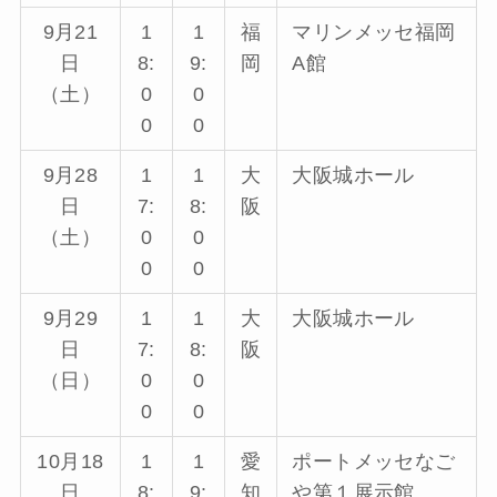
9月21
1
1
福
マリンメッセ福岡
日
8:
9:
岡
A館
（土）
0
0
0
0
9月28
1
1
大
大阪城ホール
日
7:
8:
阪
（土）
0
0
0
0
9月29
1
1
大
大阪城ホール
日
7:
8:
阪
（日）
0
0
0
0
10月18
1
1
愛
ポートメッセなご
日
8:
9:
知
や第１展示館