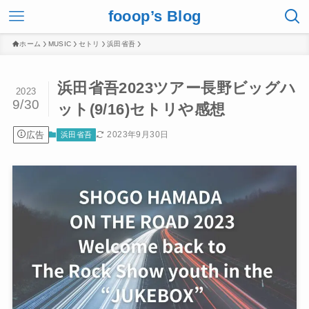
fooop’s Blog
ホーム
MUSIC
セトリ
浜田省吾
浜田省吾2023ツアー長野ビッグハ
2023
9/30
ット(9/16)セトリや感想
広告
2023年9月30日
浜田省吾