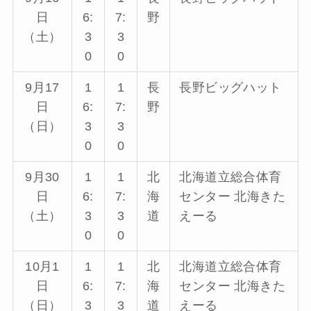
日
6:
7:
野
（土）
3
3
0
0
9月17
1
1
長
長野ビッグハット
日
6:
7:
野
（日）
3
3
0
0
9月30
1
1
北
北海道立総合体育
日
6:
7:
海
センター 北海きた
（土）
3
3
道
えーる
0
0
10月1
1
1
北
北海道立総合体育
日
6:
7:
海
センター 北海きた
（日）
3
3
道
えーる