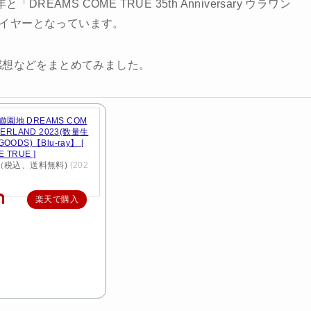
DREAMS COME TRUE 35th Anniversary ウラワン
クルイヤーとなっています。
感想などをまとめてみました。
園地 DREAMS COM
DERLAND 2023(数量生
ODS)【Blu-ray】 [
 TRUE ]
円（税込、送料無料)
(202
楽天で購入