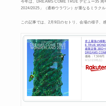
今年は、DREAMS COME TRUE デビュー35 周年と「
2024/2025」（通称ウラワン）が重なるミラ
この記事では、2月9日のセトリ、会場の様子、
史上最強の移動遊
E TRUE WON
産限定盤 3BD+GO
DREAMS COME
価格：7,506
4/12/15時点)