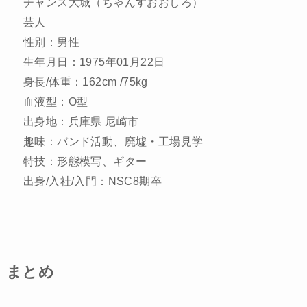
チャンス大城
（ちゃんすおおしろ）
芸人
性別：男性
生年月日：1975年01月22日
身長/体重：162cm /75kg
血液型：O型
出身地：兵庫県 尼崎市
趣味：バンド活動、廃墟・工場見学
特技：形態模写、ギター
出身/入社/入門：NSC8期卒
まとめ