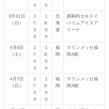
0
0
3月31日
1
1
北
真駒内セキスイ
（日）
7:
8:
海
ハイムアイスア
0
0
道
リーナ
0
0
4月6日
1
1
福
マリンメッセ福
（土）
7:
8:
岡
岡A館
0
0
0
0
4月7日
1
1
福
マリンメッセ福
（日）
7:
8:
岡
岡A館
0
0
0
0