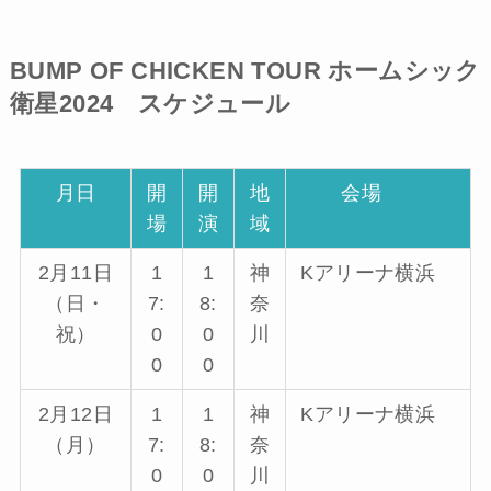
BUMP OF CHICKEN TOUR ホームシック
衛星2024 スケジュール
月日
開
開
地
会場
場
演
域
2月11日
1
1
神
Kアリーナ横浜
（日・
7:
8:
奈
祝）
0
0
川
0
0
2月12日
1
1
神
Kアリーナ横浜
（月）
7:
8:
奈
0
0
川