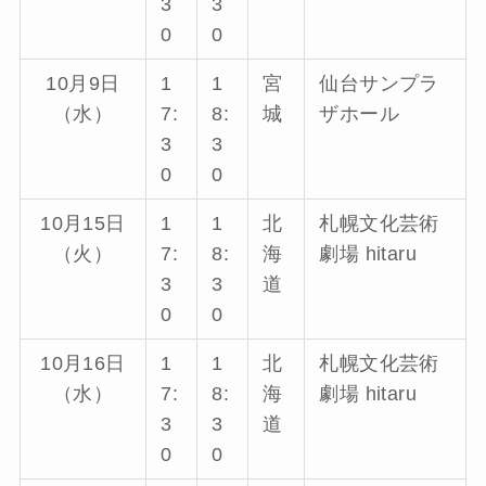
3
3
0
0
10月9日
1
1
宮
仙台サンプラ
（水）
7:
8:
城
ザホール
3
3
0
0
10月15日
1
1
北
札幌文化芸術
（火）
7:
8:
海
劇場 hitaru
3
3
道
0
0
10月16日
1
1
北
札幌文化芸術
（水）
7:
8:
海
劇場 hitaru
3
3
道
0
0