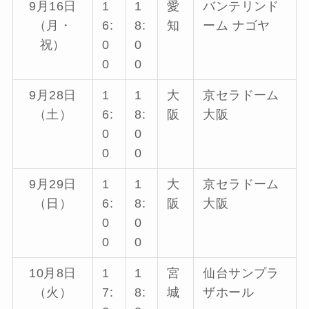
9月16日
1
1
愛
バンテリンド
（月・
6:
8:
知
ーム ナゴヤ
祝）
0
0
0
0
9月28日
1
1
大
京セラドーム
（土）
6:
8:
阪
大阪
0
0
0
0
9月29日
1
1
大
京セラドーム
（日）
6:
8:
阪
大阪
0
0
0
0
10月8日
1
1
宮
仙台サンプラ
（火）
7:
8:
城
ザホール