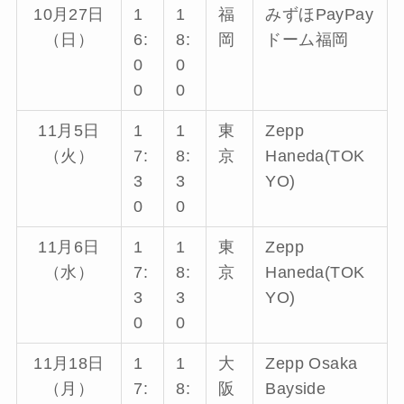
10月27日
1
1
福
みずほPayPay
（日）
6:
8:
岡
ドーム福岡
0
0
0
0
11月5日
1
1
東
Zepp
（火）
7:
8:
京
Haneda(TOK
3
3
YO)
0
0
11月6日
1
1
東
Zepp
（水）
7:
8:
京
Haneda(TOK
3
3
YO)
0
0
11月18日
1
1
大
Zepp Osaka
（月）
7:
8:
阪
Bayside