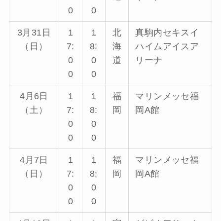
0
0
3月31日
1
1
北
真駒内セキスイ
（日）
7:
8:
海
ハイムアイスア
0
0
道
リーナ
0
0
4月6日
1
1
福
マリンメッセ福
（土）
7:
8:
岡
岡A館
0
0
0
0
4月7日
1
1
福
マリンメッセ福
（日）
7:
8:
岡
岡A館
0
0
0
0