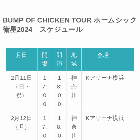
BUMP OF CHICKEN TOUR ホームシック
衛星2024 スケジュール
月日
開
開
地
会場
場
演
域
2月11日
1
1
神
Kアリーナ横浜
（日・
7:
8:
奈
祝）
0
0
川
0
0
2月12日
1
1
神
Kアリーナ横浜
（月）
7:
8:
奈
0
0
川