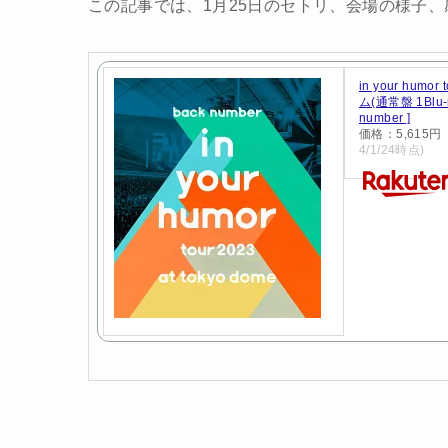
この記事では、1月25日のセトリ、会場の様子
in your humor
ム(通常盤 1Blu-r
number ]
価格：5,615
4/1/24時点)