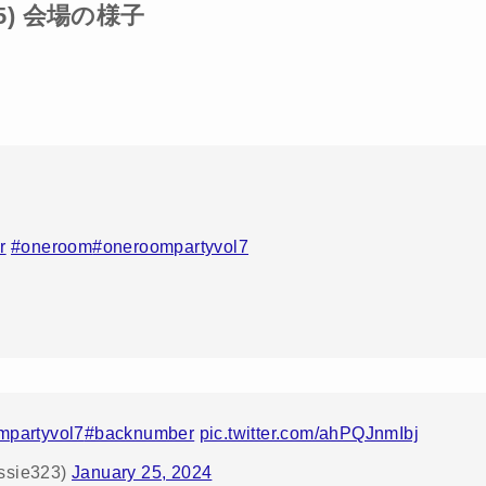
25) 会場の様子
r
#oneroom
#oneroompartyvol7
mpartyvol7
#backnumber
pic.twitter.com/ahPQJnmIbj
sie323)
January 25, 2024