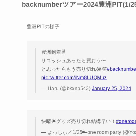
backnumberツアー2024豊洲PIT(1/
豊洲PITの様子
豊洲到着✌️
サコッシュあったら買おう〜
と思ったらもう売り切れ😭笑
#backnumbe
pic.twitter.com/iNm8LUQMuz
— Haru (@bkxnb543)
January 25, 2024
快晴☀グッズ売り切れ結構早い！
#oneroo
— よっしぃ／1/25🔑one room party (@Yos