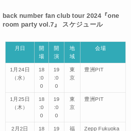
back number fan club tour 2024『one
room party vol.7』 スケジュール
月日
開
開
地
会場
場
演
域
1月24日
18
19
東
豊洲PIT
（水）
:0
:0
京
0
0
1月25日
18
19
東
豊洲PIT
（木）
:0
:0
京
0
0
2月2日
18
19
福
Zepp Fukuoka